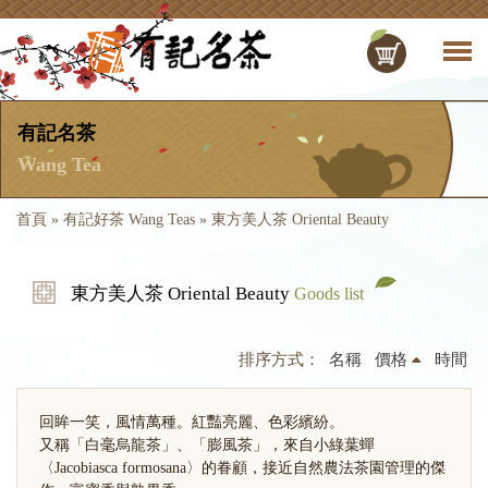
有記名茶
Wang Tea
首頁
»
有記好茶 Wang Teas
»
東方美人茶 Oriental Beauty
東方美人茶 Oriental Beauty
Goods list
排序方式：
名稱
價格
時間
回眸一笑，風情萬種。紅豔亮麗、色彩繽紛。
又稱「白毫烏龍茶」、「膨風茶」，來自小綠葉蟬
〈Jacobiasca formosana〉的眷顧，接近自然農法茶園管理的傑