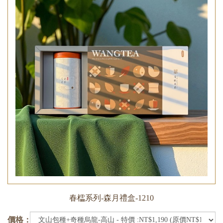
春櫺系列-森月禮盒-1210
價格：