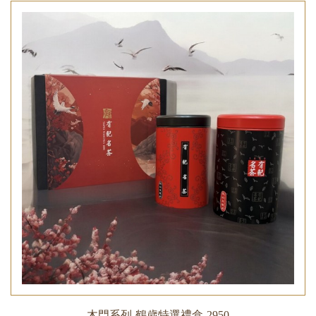
木門系列-鶴歲特選禮盒-2950