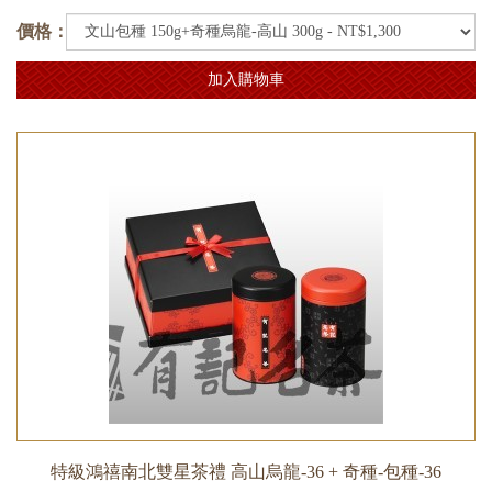
價格：
加入購物車
特級鴻禧南北雙星茶禮 高山烏龍-36 + 奇種-包種-36