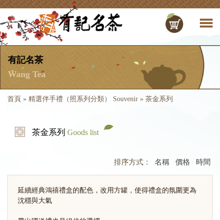
有記名茶
Wang Tea
首頁
»
精選伴手禮（照系列分類） Souvenir
»
茶金系列
茶金系列
Goods list
排序方式：
名稱
價格
時間
延續經典鴻禧禮盒的配色，改用方罐，使得禮盒的氛圍更為
沈穩與大氣