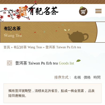
有記名茶
Wang Tea
首頁
»
有記好茶 Wang Teas
»
普洱茶 Taiwan Pu Erh tea
普洱茶 Taiwan Pu Erh tea
Goods list
排序方式：
名稱
價格
時間
獨有普洱號剛堅，清標未足誇雀舌。點成一椀金莖露， 品泉
陸羽應慚拙。