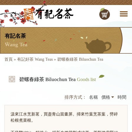
有記名茶
Wang Tea
首頁
»
有記好茶 Wang Teas
»
碧螺春綠茶 Biluochun Tea
碧螺春綠茶 Biluochun Tea
Goods list
排序方式：
名稱
價格
時間
汲來江水烹新茗，買盡青山當畫屏。掃來竹葉烹茶葉，劈碎
松根煮菜根。