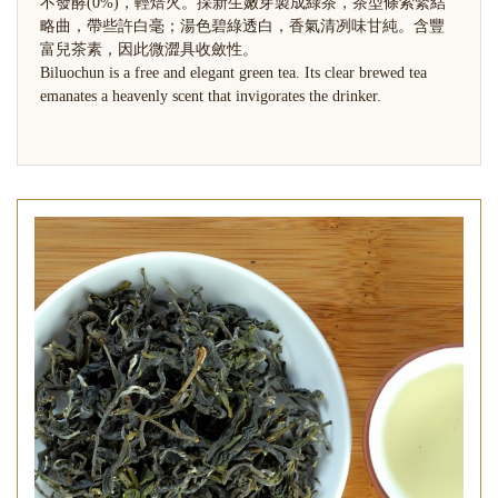
不發酵(0%)，輕焙火。採新生嫩芽製成綠茶，茶型條索緊結
略曲，帶些許白毫；湯色碧綠透白，香氣清冽味甘純。含豐
富兒茶素，因此微澀具收斂性。
Biluochun is a free and elegant green tea. Its clear brewed tea
emanates a heavenly scent that invigorates the drinker.