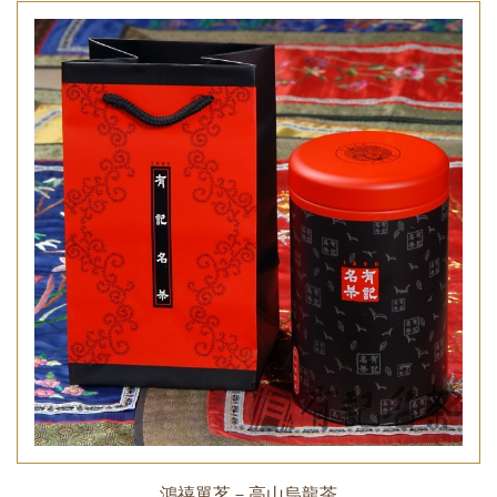
鴻禧單茗－高山烏龍茶