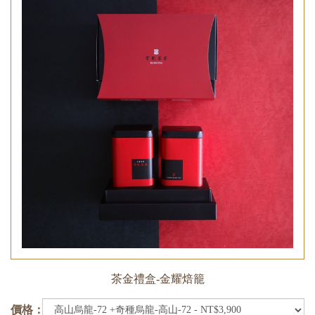
茶金禮盒-金耀焙籠
價格：