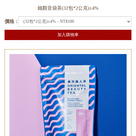
鐵觀音袋茶(32包*2公克)±4%
價格：
加入購物車