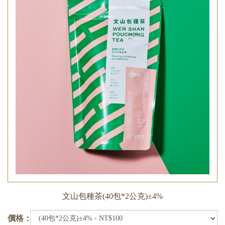
文山包種茶(40包*2公克)±4%
價格：