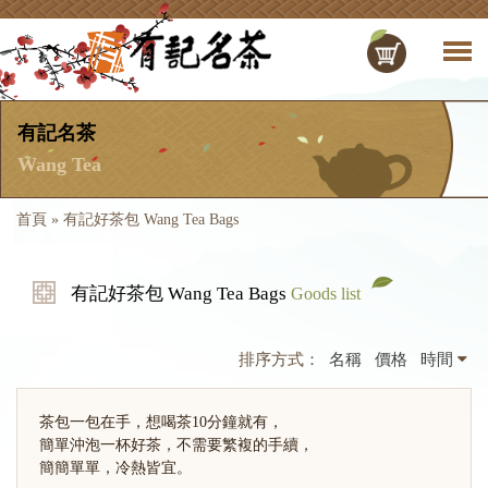
有記名茶
Wang Tea
首頁
»
有記好茶包 Wang Tea Bags
有記好茶包 Wang Tea Bags
Goods list
排序方式：
名稱
價格
時間
茶包一包在手，想喝茶10分鐘就有，
簡單沖泡一杯好茶，不需要繁複的手續，
簡簡單單，冷熱皆宜。