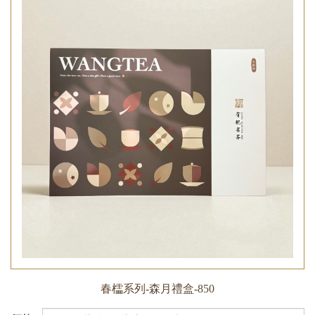
春櫺系列-森月禮盒-850