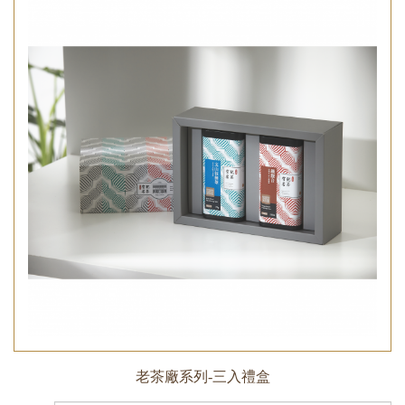
老茶廠系列-三入禮盒