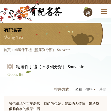
有記名茶
Wang Tea
首頁
»
精選伴手禮（照系列分類） Souvenir
精選伴手禮（照系列分類） Souvenir
Goods list
排序方式：
名稱
價格
時間
誠信傳承的百年老店，時尚的包裝，豐富的人情味，帶給您
優雅自在的飲茶生活。