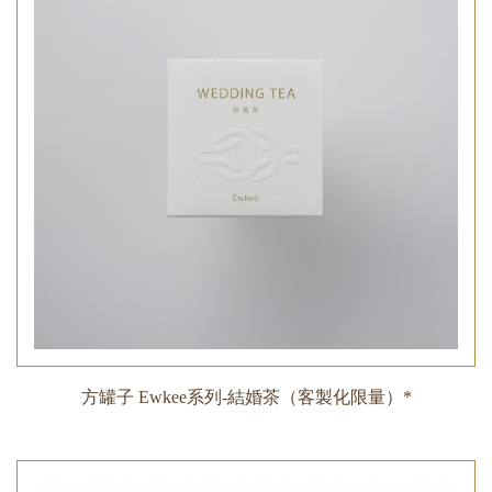
方罐子 Ewkee系列-結婚茶（客製化限量）*