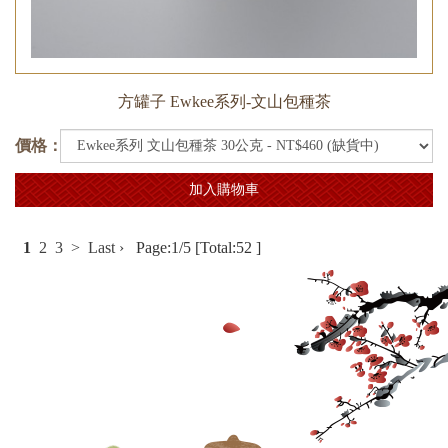
方罐子 Ewkee系列-文山包種茶
價格：
加入購物車
1
2
3
>
Last ›
Page:1/5 [Total:52 ]