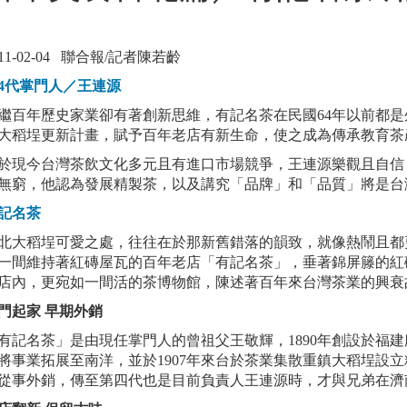
011-02-04 聯合報/記者陳若齡
4代掌門人／王連源
繼百年歷史家業卻有著創新思維，有記名茶在民國64年以前都
大稻埕更新計畫，賦予百年老店有新生命，使之成為傳承教育
於現今台灣茶飲文化多元且有進口市場競爭，王連源樂觀且自信
無窮，他認為發展精製茶，以及講究「品牌」和「品質」將是
記名茶
北大稻埕可愛之處，往往在於那新舊錯落的韻致，就像熱鬧且都
一間維持著紅磚屋瓦的百年老店「有記名茶」，垂著錦屏籐的紅
店內，更宛如一間活的茶博物館，陳述著百年來台灣茶業的興
門起家 早期外銷
有記名茶」是由現任掌門人的曾祖父王敬輝，1890年創設於福
將事業拓展至南洋，並於1907年來台於茶業集散重鎮大稻埕設
從事外銷，傳至第四代也是目前負責人王連源時，才與兄弟在濟