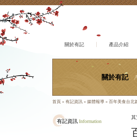
關於有記
產品介紹
關於有記
首頁
»
有記資訊
»
媒體報導
»
百年美食台北
其
有記資訊
Information