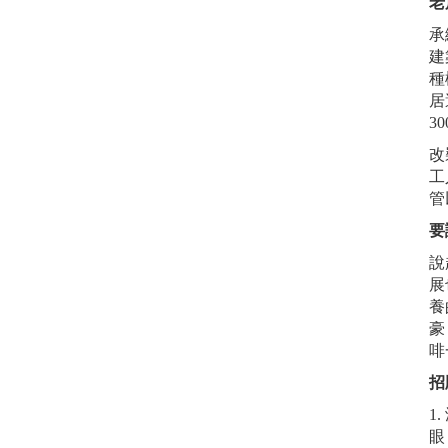
老
承
建
種
居
3
改
工
管
要
說
展
養
豪
啡
招
1
眼