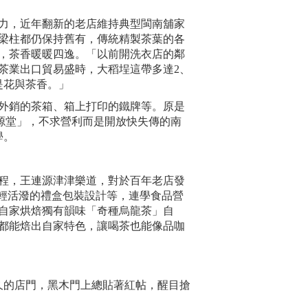
力，近年翻新的老店維持典型閩南舖家
梁柱都仍保持舊有，傳統精製茶葉的各
，茶香暖暖四逸。「以前開洗衣店的鄰
茶業出口貿易盛時，大稻埕這帶多達2、
是花與茶香。」
外銷的茶箱、箱上打印的鐵牌等。原是
源堂」，不求營利而是開放快失傳的南
學。
程，王連源津津樂道，對於百年老店發
出年輕活潑的禮盒包裝設計等，連學食品營
自家烘焙獨有韻味「奇種烏龍茶」自
都能焙出自家特色，讓喝茶也能像品咖
歷史悠久的店門，黑木門上總貼著紅帖，醒目搶