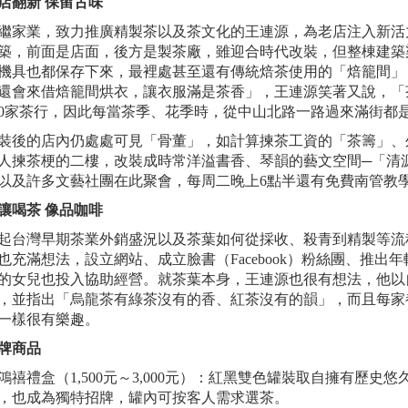
店翻新 保留古味
繼家業，致力推廣精製茶以及茶文化的王連源，為老店注入新活
築，前面是店面，後方是製茶廠，雖迎合時代改裝，但整棟建築
機具也都保存下來，最裡處甚至還有傳統焙茶使用的「焙籠間」
還會來借焙籠間烘衣，讓衣服滿是茶香」，王連源笑著又說，「
00家茶行，因此每當茶季、花季時，從中山北路一路過來滿街都
裝後的店內仍處處可見「骨董」，如計算揀茶工資的「茶籌」、
人揀茶梗的二樓，改裝成時常洋溢書香、琴韻的藝文空間─「清
以及許多文藝社團在此聚會，每周二晚上6點半還有免費南管教
讓喝茶 像品咖啡
起台灣早期茶業外銷盛況以及茶葉如何從採收、殺青到精製等流
也充滿想法，設立網站、成立臉書（Facebook）粉絲團、推
的女兒也投入協助經營。就茶葉本身，王連源也很有想法，他以
，並指出「烏龍茶有綠茶沒有的香、紅茶沒有的韻」，而且每家
一樣很有樂趣。
牌商品
. 鴻禧禮盒（1,500元～3,000元）：紅黑雙色罐裝取自擁有
，也成為獨特招牌，罐內可按客人需求選茶。