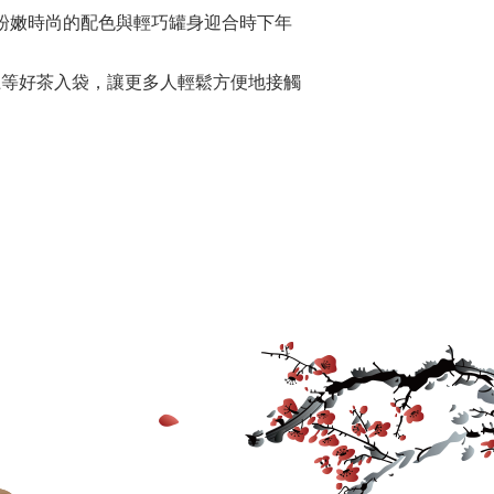
色，粉嫩時尚的配色與輕巧罐身迎合時下年
選用上等好茶入袋，讓更多人輕鬆方便地接觸