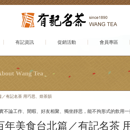
有記資訊
促銷活動
會員專區
About Wang Tea
篇／有記名茶 用巧思、焙茶韻
實不論工作、閒暇、好友相聚、獨坐靜思，能不拘形式的飲用一
百年美食台北篇／有記名茶 