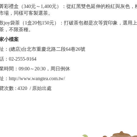
. 菁彩禮盒（340元～1,400元）：從紅黑雙色延伸的粉紅與灰
市場，同樣可客製選茶。
. 飲joy袋茶（1盒20包150元）：打破茶包都是次等貨印象，
茶，不限茶種。
家小檔案
址：(總店)台北市重慶北路二段64巷26號
：02-2555-9164
業時間：09:00～20:30，周日例休
址：
http://www.wangtea.com.tw/
覽次數 : 4320 /
原始出處