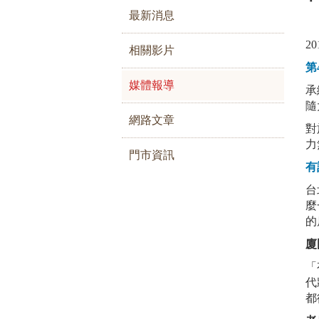
最新消息
2
相關影片
第
媒體報導
承
隨
網路文章
對
力
門市資訊
有
台
麼
的
廈
「
代
都