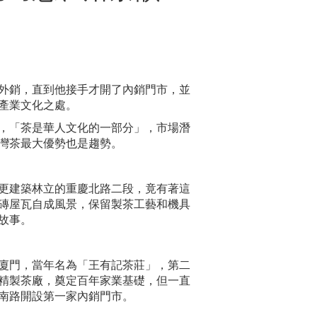
是外銷，直到他接手才開了內銷門市，並
茶產業文化之處。
，「茶是華人文化的一部分」，市場潛
台灣茶最大優勢也是趨勢。
更建築林立的重慶北路二段，竟有著這
磚屋瓦自成風景，保留製茶工藝和機具
衰故事。
建廈門，當年名為「王有記茶莊」，第二
立精製茶廠，奠定百年家業基礎，但一直
南路開設第一家內銷門市。