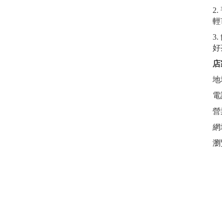
2
輕
3
好
店
地
電話
營
網
瀏