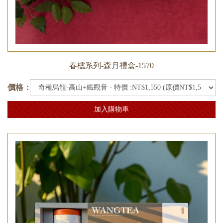
春櫺系列-森月禮盒-1570
價格：
加入購物車