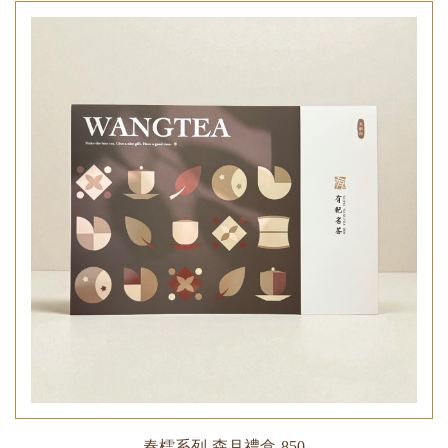
春櫺系列-森月禮盒-850