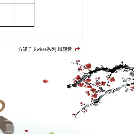
方罐子 Ewkee系列-鐵觀音