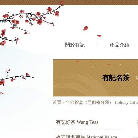
關於有記
產品介紹
有記名茶
首頁
»
年節禮盒（照價格分類） Holiday Gift
有記好茶 Wang Teas
故宮聯名商品 National Palace