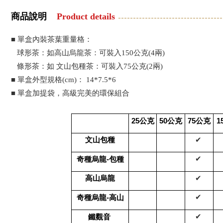
商品說明
Product details
■ 單盒內裝茶葉重量格：
球形茶：如高山烏龍茶：可裝入150公克(4兩)
條形茶：如 文山包種茶：可裝入75公克(2兩)
■ 單盒外型規格(cm)： 14*7.5*6
■ 單盒加提袋，高級完美的環保組合
25
50
75
1
公克
公克
公克
文山包種
✔︎
-
✔︎
奇種烏龍
包種
高山烏龍
✔︎
-
✔︎
奇種烏龍
高山
✔︎
鐵觀音