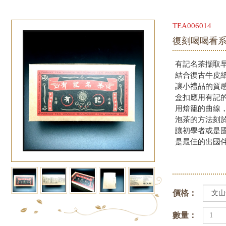
TEA006014
復刻喝喝看
有記名茶擷取
結合復古牛皮
讓小禮品的質
盒扣應用有記的特
用焙籠的曲線
泡茶的方法刻
讓初學者或是
是最佳的出國
價格：
數量：