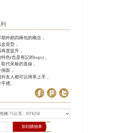
系列
早期外銷四兩包的概念，
紙盒造型，
感再度提升，
色(也是有記的logo)，
，取代呆板的直線，
於側面，
國外友人都可以簡單上手，
伴手禮。