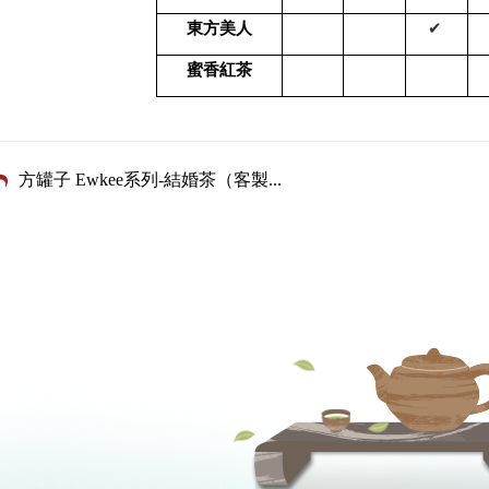
東方美人
✔︎
蜜香紅茶
方罐子 Ewkee系列-結婚茶（客製
...