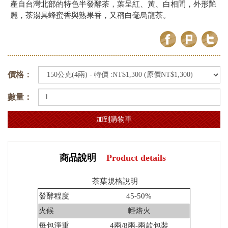
產自台灣北部的特色半發酵茶，葉呈紅、黃、白相間，外形艷
麗，茶湯具蜂蜜香與熟果香，又稱白毫烏龍茶。
價格：
數量：
商品說明
Product details
茶葉規格說明
發酵程度
45-50%
火候
輕焙火
每包淨重
4兩/8兩-兩款包裝