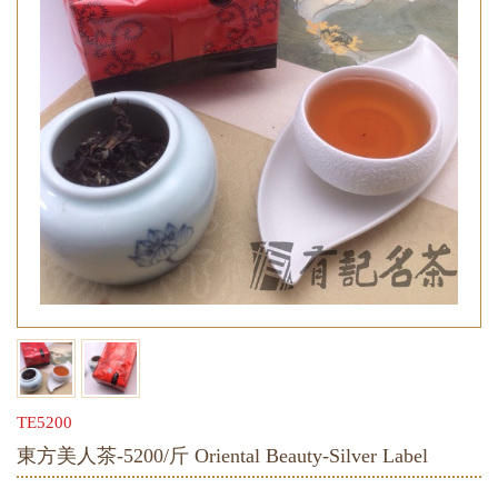
TE5200
東方美人茶-5200/斤 Oriental Beauty-Silver Label