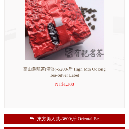
 Tea-
高山烏龍茶(清香)-5200/斤 High Mtn Oolong
東方
Tea-Silver Label
NT$1,300
東方美人茶-3600/斤 Oriental Be
...