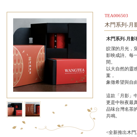
TEA006503
木門系列-月影
木門系列-月影
皎潔的月光，
影映成詩。每
間。
以大自然的靈
案，
象徵希望與自
這款「月影」
更是中秋夜最
品味台灣名茶
共鳴。
<全新推出木門