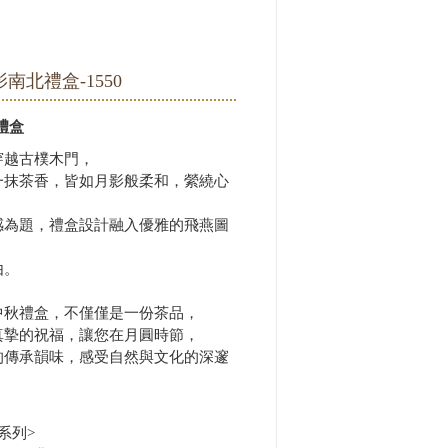
南北禮盒-1550
禮盒
穿越古樸木門，
一抹茶香，皆如月影般柔和，縈繞心
感為題，禮盒設計融入優雅的飛燕圖
由。
中秋禮盒，不僅僅是一份茶品，
真摯的祝福，讓您在月圓時節，
的傳承韻味，感受自然與文化的深邃
系列>