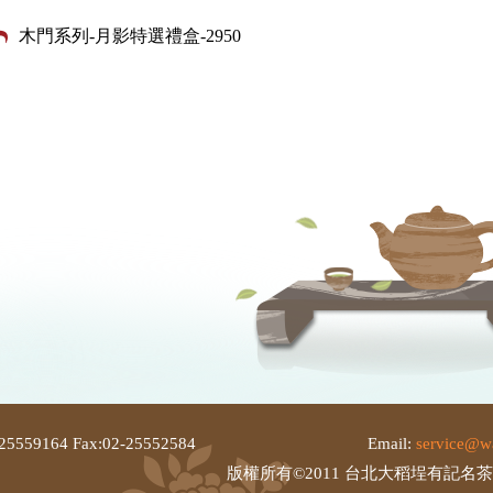
木門系列-月影特選禮盒-2950
25559164 Fax:02-25552584
Email:
service@w
版權所有©2011 台北大稻埕有記名