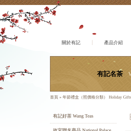
關於有記
產品介紹
有記名茶
首頁
»
年節禮盒（照價格分類） Holiday Gift
有記好茶 Wang Teas
故宮聯名商品 National Palace