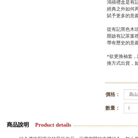
鴻禧禮盒是有
經典之外如何
賦予更多的意
從有記黑色木
開啟有記茶葉
帶有歷史的意
*欲更換袖套
換方式出貨，
價格：
數量：
商品說明
Product details