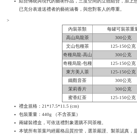
結合傳統與現代的藝術作品，三度空間的立體組合，加上
已充分表達送禮者的藝術涵養，與您對客人的尊重。
>
內裝茶類
每罐可裝茶重
高山烏龍茶
300公克
文山包種茶
125-150公克
奇種烏龍-高山
300公克
奇種烏龍-包種
125-150公克
東方美人茶
125-150公克
鐵觀音茶
300公克
茉莉香片
300公克
蜜香紅茶
125-150公克
禮盒規格：21*17.5*11.5 (cm)
包裝重量：440g （不含茶葉）
兩罐裝禮盒，可依送禮對象選購不同茶種。
本號所有茶葉均經嚴格品質控管，選茶嚴謹、製茶認真，