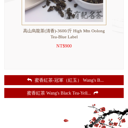
long
高山烏龍茶(清香)-3600/斤 High Mtn Oolong
東方美
Tea-Blue Label
NT$900
蜜香紅茶-冠軍（紅玉） Wang's B
...
蜜香紅茶 Wang's Black Tea-Yell
...