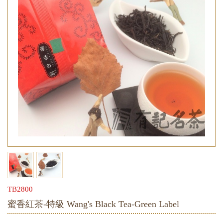
TB2800
蜜香紅茶-特級 Wang's Black Tea-Green Label