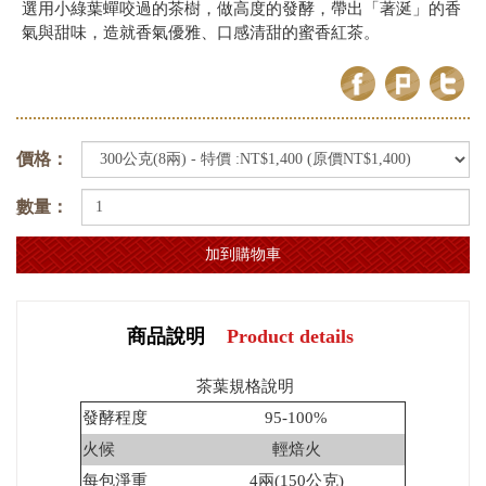
選用小綠葉蟬咬過的茶樹，做高度的發酵，帶出「著涎」的香
氣與甜味，造就香氣優雅、口感清甜的蜜香紅茶。
價格：
數量：
商品說明
Product details
茶葉規格說明
發酵程度
95-100%
火候
輕焙火
每包淨重
4兩(150公克)