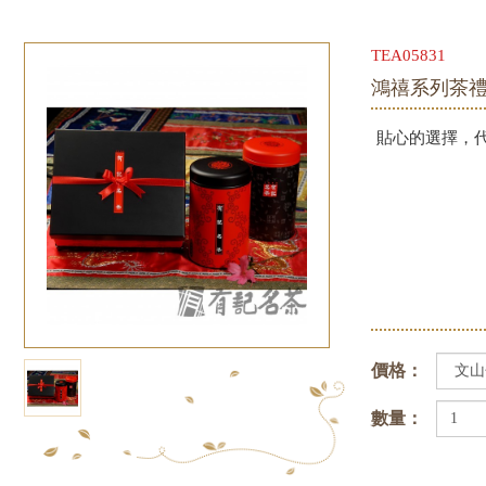
TEA05831
鴻禧系列茶
貼心的選擇，
價格：
數量：