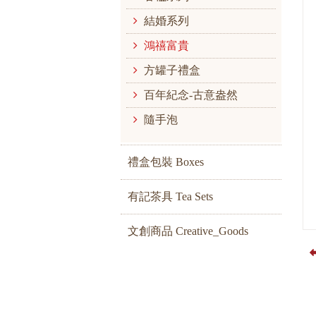
結婚系列
鴻禧富貴
方罐子禮盒
百年紀念-古意盎然
隨手泡
禮盒包裝 Boxes
有記茶具 Tea Sets
文創商品 Creative_Goods