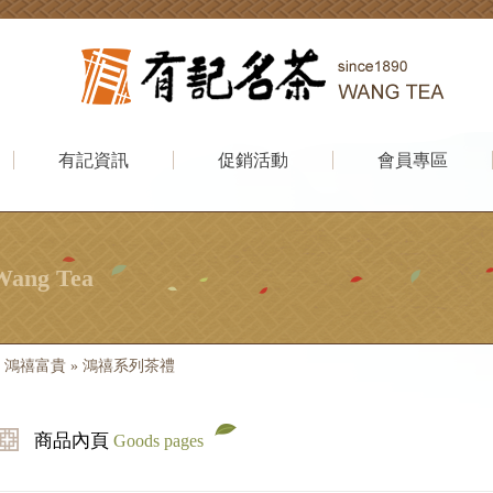
有記資訊
促銷活動
會員專區
Wang Tea
»
鴻禧富貴
»
鴻禧系列茶禮
商品內頁
Goods pages