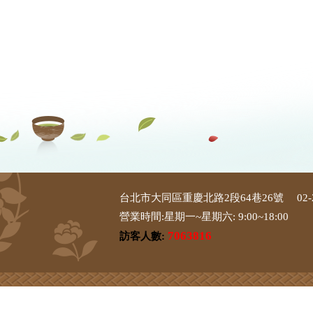
台北市大同區重慶北路2段64巷26號
02-
營業時間:星期一~星期六: 9:00~18:00
7063816
訪客人數: