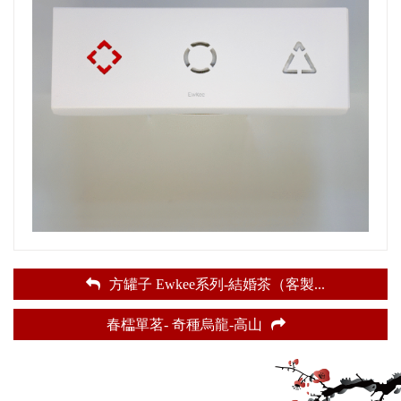
方罐子 Ewkee系列-結婚茶（客製
...
春櫺單茗- 奇種烏龍-高山