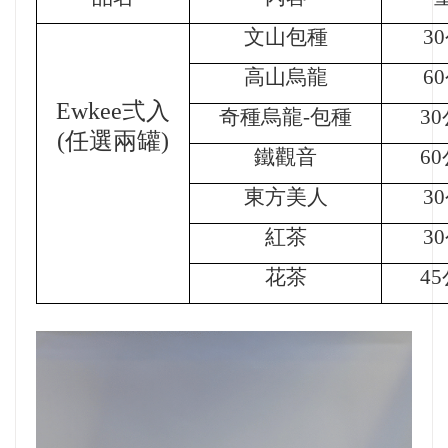
文山包種
30
高山烏龍
60
Ewkee弍入
奇種烏龍
-包種
3
(任選兩罐)
鐵觀音
6
東方美人
3
紅茶
30
花茶
4