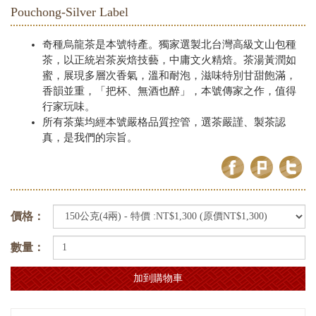
Pouchong-Silver Label
奇種烏龍茶是本號特產。獨家選製北台灣高級文山包種
茶，以正統岩茶炭焙技藝，中庸文火精焙。茶湯黃潤如
蜜，展現多層次香氣，溫和耐泡，滋味特別甘甜飽滿，
香韻並重，「把杯、無酒也醉」，本號傳家之作，值得
行家玩味。
所有茶葉均經本號嚴格品質控管，選茶嚴謹、製茶認
真，是我們的宗旨。
價格：
數量：