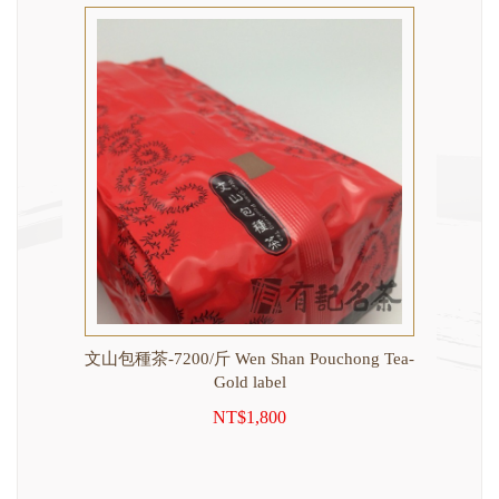
 Tea-
文山包種茶-7200/斤 Wen Shan Pouchong Tea-
Gold label
NT$1,800