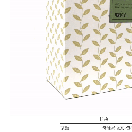
規格
茶類
奇種烏龍茶-包