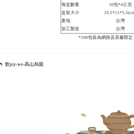
每盒數量
10包*4公克
盒裝大小
10.5*11*5.5(c
產地
台灣
加工製造
台灣
*100包裝為網路及茶廠限定
飲joy-we-高山烏龍