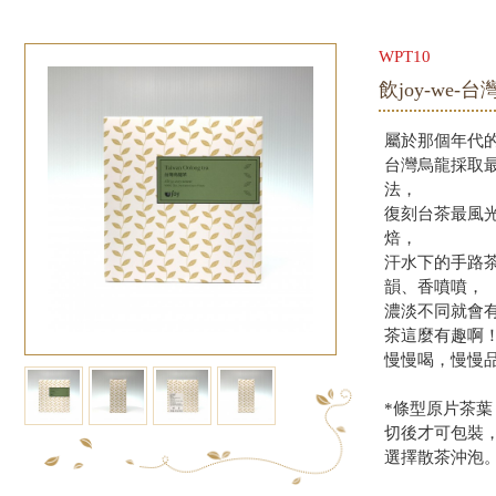
WPT10
飲joy-we-
屬於那個年代
台灣烏龍採取最接近 
法，
復刻台茶最風
焙，
汗水下的手路
韻、香噴噴，
濃淡不同就會
茶這麼有趣啊
慢慢喝，慢慢品
*條型原片茶
切後才可包裝
選擇散茶沖泡