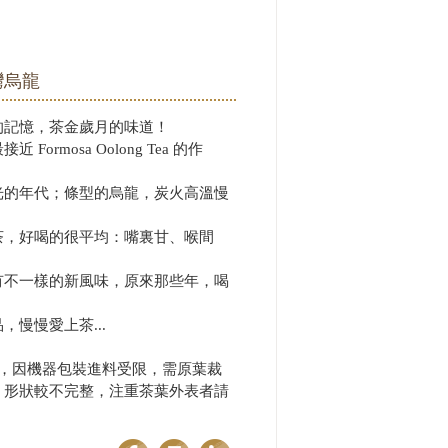
台灣烏龍
的記憶，茶金歲月的味道！
Formosa Oolong Tea 的作
光的年代；條型的烏龍，炭火高溫慢
茶，好喝的很平均：嘴裏甘、喉間
有不一樣的新風味，原來那些年，喝
！
，慢慢愛上茶...
葉，因機器包裝進料受限，需原葉裁
，形狀較不完整，注重茶葉外表者請
。