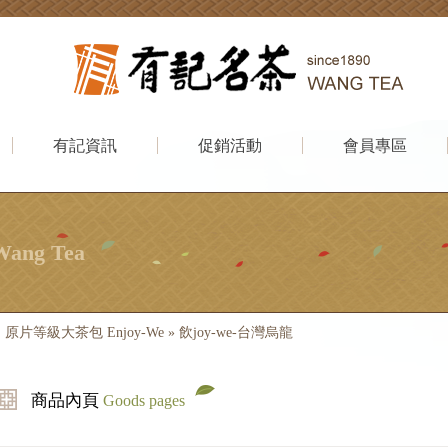
有記資訊
促銷活動
會員專區
Wang Tea
E 原片等級大茶包 Enjoy-We
»
飲joy-we-台灣烏龍
商品內頁
Goods pages