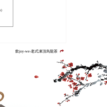
m)
飲joy-we-老式凍頂烏龍茶