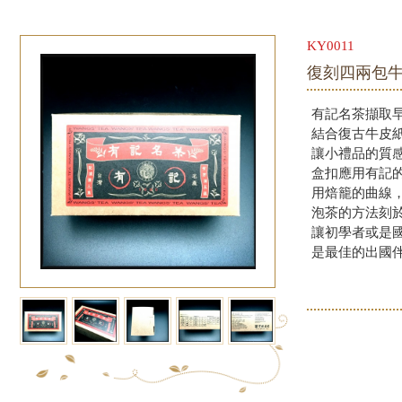
KY0011
復刻四兩包
有記名茶擷取
結合復古牛皮
讓小禮品的質
盒扣應用有記的特
用焙籠的曲線
泡茶的方法刻
讓初學者或是
是最佳的出國