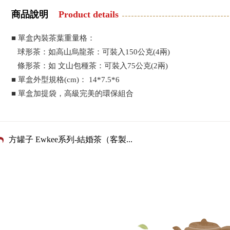
商品說明
Product details
■ 單盒內裝茶葉重量格：
球形茶：如高山烏龍茶：可裝入150公克(4兩)
條形茶：如 文山包種茶：可裝入75公克(2兩)
■ 單盒外型規格(cm)： 14*7.5*6
■ 單盒加提袋，高級完美的環保組合
方罐子 Ewkee系列-結婚茶（客製
...