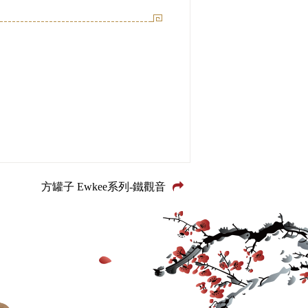
方罐子 Ewkee系列-鐵觀音