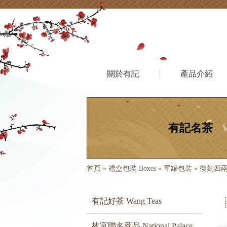
關於有記
產品介紹
有記名茶
首頁
»
禮盒包裝 Boxes
»
單罐包裝
»
復刻四
有記好茶 Wang Teas
故宮聯名商品 National Palace