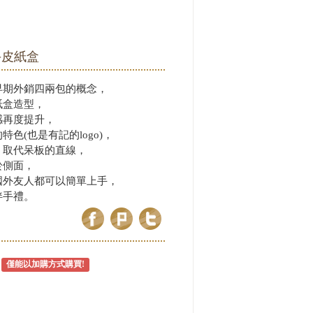
牛皮紙盒
早期外銷四兩包的概念，
紙盒造型，
感再度提升，
色(也是有記的logo)，
，取代呆板的直線，
於側面，
國外友人都可以簡單上手，
伴手禮。
僅能以加購方式購買!