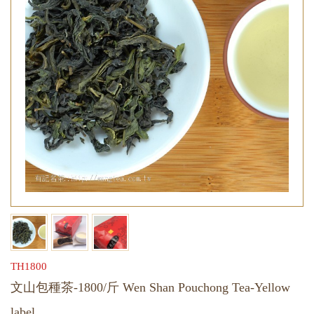
TH1800
文山包種茶-1800/斤 Wen Shan Pouchong Tea-Yellow
label