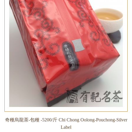
奇種烏龍茶-包種 -5200/斤 Chi Chong Oolong-Pouchong-Silver
Label