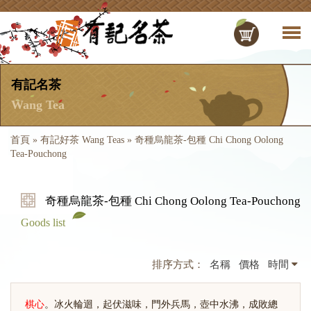
有記名茶
Wang Tea
首頁
»
有記好茶 Wang Teas
»
奇種烏龍茶-包種 Chi Chong Oolong
Tea-Pouchong
奇種烏龍茶-包種 Chi Chong Oolong Tea-Pouchong
Goods list
排序方式：
名稱
價格
時間
棋心
。冰火輪迴，起伏滋味，門外兵馬，壺中水沸，成敗總