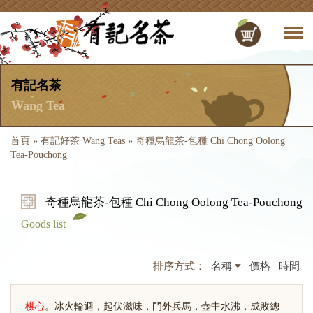
有記名茶
Wang Tea
首頁
»
有記好茶 Wang Teas
»
奇種烏龍茶-包種 Chi Chong Oolong
Tea-Pouchong
奇種烏龍茶-包種 Chi Chong Oolong Tea-Pouchong
Goods list
排序方式：
名稱
價格
時間
棋心
。冰火輪迴，起伏滋味，門外兵馬，壺中水沸，成敗總