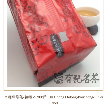
奇種烏龍茶-包種 -5200/斤 Chi Chong Oolong-Pouchong-Silver
Label