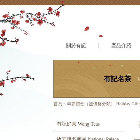
關於有記
產品介紹
有記名茶
首頁
»
年節禮盒（照價格分類） Holiday Gift
有記好茶 Wang Teas
故宮聯名商品 National Palace