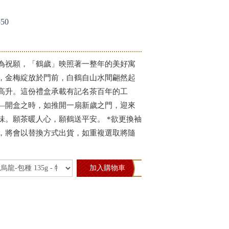
50
為祝願，「鶴歲」映照著一整年的美好寓
，金梅綻放於門前，白鶴自山水間翩然起
高升。這份禮盒承載有記名茶百年的工
—開盒之時，如推開一扇新歲之門，迎來
味。願茶暖人心，願鶴送平安。 *欲更換袖
，將會以替換方式出貨，如重複選取將隨
加入購物車