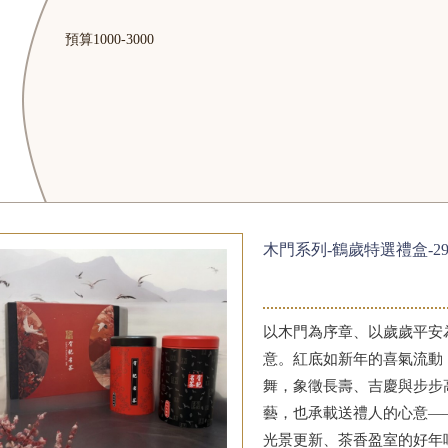
預算1000-3000
木門系列-鶴歲特選禮盒-29
以木門為序章、以歲歲平安
意。紅底如新年的喜氣流動
舞，象徵長壽、吉慶與步步
藝，也承載送禮人的心意—
光景更新、茶香盈室的好年