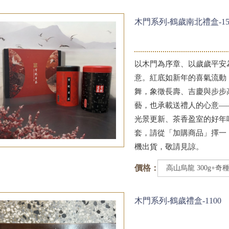
木門系列-鶴歲南北禮盒-15
以木門為序章、以歲歲平安
意。紅底如新年的喜氣流動
舞，象徵長壽、吉慶與步步
藝，也承載送禮人的心意—
光景更新、茶香盈室的好年
套，請從「加購商品」擇一
機出貨，敬請見諒。
價格：
木門系列-鶴歲禮盒-1100