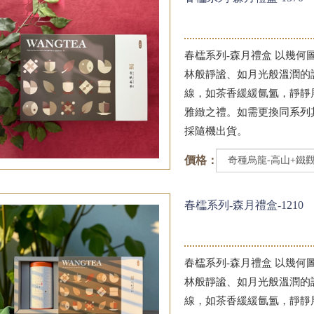
春櫺系列-森月禮盒 以幾
林般靜謐、如月光般溫潤的
線，如茶香緩緩氤氳，靜靜
雅緻之禮。如需更換同系列
採隨機出貨。
價格：
春櫺系列-森月禮盒-1210
春櫺系列-森月禮盒 以幾
林般靜謐、如月光般溫潤的
線，如茶香緩緩氤氳，靜靜