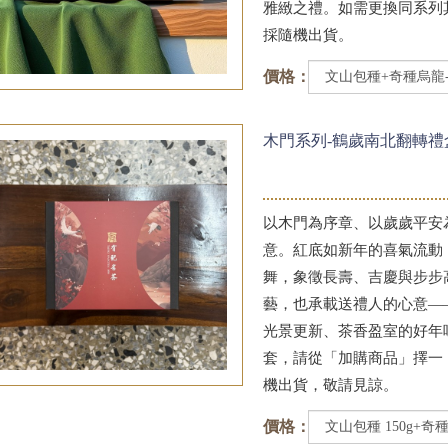
雅緻之禮。如需更換同系列
採隨機出貨。
價格：
木門系列-鶴歲南北翻轉禮
以木門為序章、以歲歲平安
意。紅底如新年的喜氣流動
舞，象徵長壽、吉慶與步步
藝，也承載送禮人的心意—
光景更新、茶香盈室的好年
套，請從「加購商品」擇一
機出貨，敬請見諒。
價格：