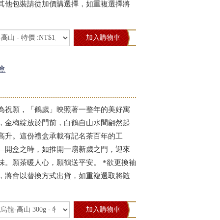
其他包裝請從加價購選擇，如重複選擇將
加入購物車
盒
為祝願，「鶴歲」映照著一整年的美好寓
，金梅綻放於門前，白鶴自山水間翩然起
高升。這份禮盒承載有記名茶百年的工
—開盒之時，如推開一扇新歲之門，迎來
味。願茶暖人心，願鶴送平安。 *欲更換袖
，將會以替換方式出貨，如重複選取將隨
加入購物車