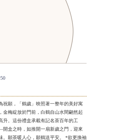
50
為祝願，「鶴歲」映照著一整年的美好寓
，金梅綻放於門前，白鶴自山水間翩然起
高升。這份禮盒承載有記名茶百年的工
—開盒之時，如推開一扇新歲之門，迎來
味。願茶暖人心，願鶴送平安。 *欲更換袖