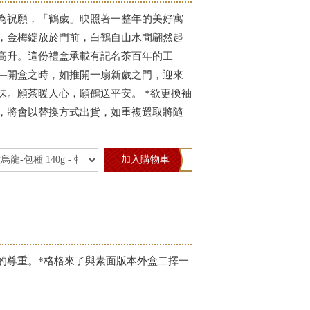
為祝願，「鶴歲」映照著一整年的美好寓
，金梅綻放於門前，白鶴自山水間翩然起
高升。這份禮盒承載有記名茶百年的工
—開盒之時，如推開一扇新歲之門，迎來
味。願茶暖人心，願鶴送平安。 *欲更換袖
，將會以替換方式出貨，如重複選取將隨
加入購物車
的尊重。*格格來了與素面版本外盒二擇一