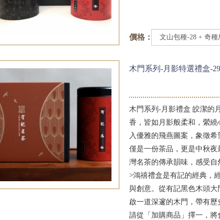
價格：
木門系列-月影特選禮盒-29
木門系列-月影禮盒 皎潔
香，皆如月影般柔和，縈繞
入優雅的飛燕圖案，象徵希
僅是一份茶品，更是中秋夜
灣名茶的傳承韻味，感受自
>鴻禧禮盒是有記的經典，
與創意。從有記黑色木頭大
啟一道深邃的木門，帶有歷
請從「加購商品」擇一，將