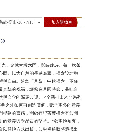
加入購物車
50
的月光，穿越古樸木門，影映成詩。每一抹茶
心間。以大自然的靈感為題，禮盒設計融
望與自由。這款「月影」中秋禮盒，不僅
最真摯的祝福，讓您在月圓時節，品味台
然與文化的深邃共鳴。 <全新推出木門系列
經典之外如何再創造價值，賦予更多的意義
門得到的靈感，開啟有記茶葉禮盒有如開
史的意義與對品質的堅持。*欲更換袖套，
會以替換方式出貨，如重複選取將隨機出