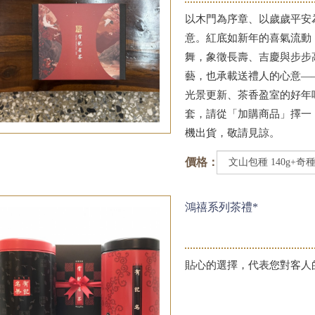
以木門為序章、以歲歲平安
意。紅底如新年的喜氣流動
舞，象徵長壽、吉慶與步步
藝，也承載送禮人的心意—
光景更新、茶香盈室的好年
套，請從「加購商品」擇一
機出貨，敬請見諒。
價格：
鴻禧系列茶禮*
貼心的選擇，代表您對客人