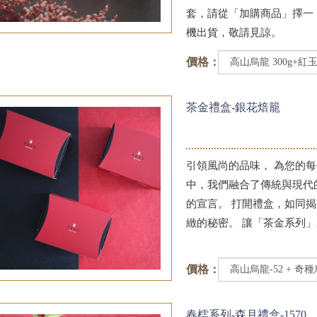
套，請從「加購商品」擇一
機出貨，敬請見諒。
價格：
茶金禮盒-銀花焙籠
引領風尚的品味， 為您的
中，我們融合了傳統與現代
的宣言。 打開禮盒，如同
緻的秘密。 讓「茶金系列
價格：
春櫺系列-森月禮盒-1570