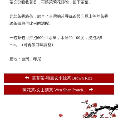
茶充分吸收花香，再將茉莉花篩除，留下茶葉。
此款茉香綠茶，結合了台灣的茉香綠茶與印尼上等的茉香
綠茶做最佳比例的調配。
一包茶包可沖泡600ml 水量，水溫90-100度，浸泡約5
min。（可再依口味調整）
產地：台灣、印尼
萬花茶-和風玄米綠茶 Brown Rice
...
萬花茶-文山清茶 Wen Shan Pouch
...