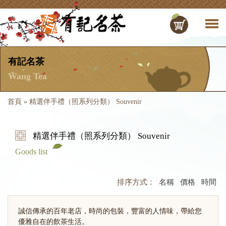
有記名茶
Wang Tea
首頁
»
精選伴手禮（照系列分類） Souvenir
精選伴手禮（照系列分類） Souvenir
Goods list
排序方式：
名稱
價格
時間
誠信傳承的百年老店，時尚的包裝，豐富的人情味，帶給您
優雅自在的飲茶生活。