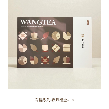
春櫺系列-森月禮盒-850