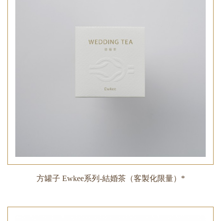
方罐子 Ewkee系列-結婚茶（客製化限量）*