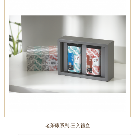
老茶廠系列-三入禮盒